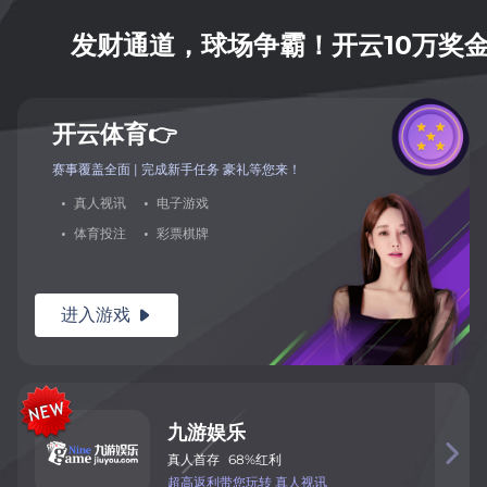
发
财
通
道
，球
场
争
霸
！开
云
10
万
奖
金
开
云
体
育
👉️
赛
事
覆
盖
全
面
 | 完
成
新
手
任
务
 豪
礼
等
您
来
！
·
真
人
视
讯
·
电
子
游
戏
·
体
育
投
注
·
彩
票
棋
牌
进
入
游
戏

九
游
娱
乐

真
人
首
存
68%
红
利
超
高
返
利
带
您
玩
转
真
人
视
讯