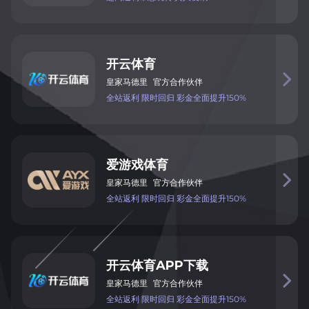
开
云
体
育

皇
家
马
德
里
官
方
合
作
伙
伴
全
站
返
利
限
时
回
归
彩
金
全
面
提
升
150%
爱
游
戏
体
育

皇
家
马
德
里
官
方
合
作
伙
伴
全
站
返
利
限
时
回
归
彩
金
全
面
提
升
150%
开
云
体
育
A
P
P
下
载

皇
家
马
德
里
官
方
合
作
伙
伴
全
站
返
利
限
时
回
归
彩
金
全
面
提
升
150%